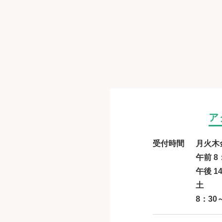
ア
受付時間
月火木
午前 8
午後 1
土
8：30