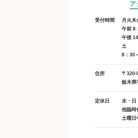
ア
受付時間
月火木
午前 8
午後 1
土
8：30
住所
〒320-
栃木県宇
定休日
水・日
他臨時
土曜日